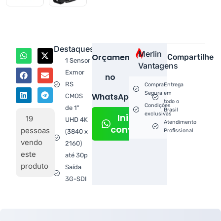
Destaques
Merlin
Orçamento
Compartilhe
1 Sensor
Vantagens
Exmor
no
RS
Compra
Entrega
Segura
em
WhatsApp!
CMOS
todo o
Condições
de 1"
Brasil
exclusivas
Iniciar
19
UHD 4K
Atendimento
conversa
pessoas
Profissional
(3840 x
vendo
2160)
este
até 30p
produto
Saída
3G-SDI