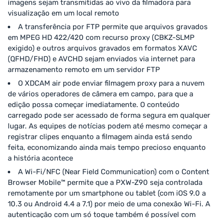
imagens sejam transmitidas ao vivo da filmadora para
visualização em um local remoto
A transferência por FTP permite que arquivos gravados
em MPEG HD 422/420 com recurso proxy (CBKZ-SLMP
exigido) e outros arquivos gravados em formatos XAVC
(QFHD/FHD) e AVCHD sejam enviados via internet para
armazenamento remoto em um servidor FTP
O XDCAM air pode enviar filmagem proxy para a nuvem
de vários operadores de câmera em campo, para que a
edição possa começar imediatamente. O conteúdo
carregado pode ser acessado de forma segura em qualquer
lugar. As equipes de notícias podem até mesmo começar a
registrar clipes enquanto a filmagem ainda está sendo
feita, economizando ainda mais tempo precioso enquanto
a história acontece
A Wi-Fi/NFC (Near Field Communication) com o Content
Browser Mobile™ permite que a PXW-Z90 seja controlada
remotamente por um smartphone ou tablet (com iOS 9.0 a
10.3 ou Android 4.4 a 7.1) por meio de uma conexão Wi-Fi. A
autenticação com um só toque também é possível com