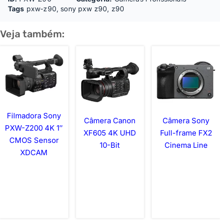
Tags
pxw-z90
,
sony pxw z90
,
z90
Veja também:
Filmadora Sony
Câmera Canon
Câmera Sony
PXW-Z200 4K 1″
XF605 4K UHD
Full-frame FX2
CMOS Sensor
10-Bit
Cinema Line
XDCAM