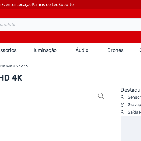
s
Eventos
Locação
Painéis de Led
Suporte
ssórios
Iluminação
Áudio
Drones
Profissional UHD 4K
UHD 4K
Destaqu
Sensor
Gravaç
Saída 