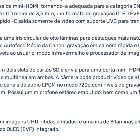
saída mini-HDMI, tornando-a adequada para a categoria EN
a LCD maior de 3,5 mm, um formato de gravação OLED EVF in
ido -C saída somente de vídeo com suporte UVC para tran
 uma íris circular de oito lâminas para destaques mais natu
 e Autofoco Médio da Canon; gravação em câmera rápida e l
uíveis ao usuário, modo infravermelho e processador de imag
dois slots de cartão SD e envia para uma porta mini-HDMI.
simultânea em ambos. A câmera pode produzir vídeo de até 
atro canais de áudio LPCM no modo 720p com níveis de gra
mm. Possui um microfone estéreo embutido, bem como um f
magens UHD nítidas e nítidas, e uma íris de 8 lâminas alc
nico OLED (EVF) integrado.