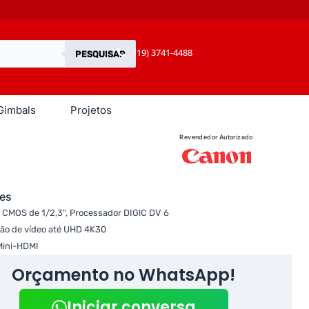
(19) 3741-4488
PESQUISAR
Gimbals
Projetos
Revendedor Autorizado
es
 CMOS de 1/2,3", Processador DIG!C DV 6
ão de vídeo até UHD 4K30
Mini-HDMI
Orçamento no WhatsApp!
Iniciar conversa