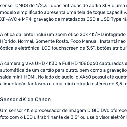
sensor CMOS de 1/2,3″, duas entradas de áudio XLR e uma 
modelo simplificado apresenta uma tela de toque capacitiv
XF-AVC e MP4, gravação de metadados OSD e USB Type ráp
A ótica da lente inclui um zoom ótico 20x 4K/HD integrado e
Híbrido, Normal, Somente Rosto, Foco Manual, Instantâneo
óptica e eletrônica, LCD touchscreen de 3,5″, botões atrib
A câmera grava UHD 4K30 e Full HD 1080p60 capturados em 
automática de um cartão para outro, bem como a gravação 
saída mini-HDMI. No lado do áudio, o XA60 possui até qu
alimentação fantasma e uma mini entrada estéreo de 3,5 
Sensor 4K da Canon
Um sensor 4K e processador de imagem DIGIC DV6 oferecem i
foto com o LCD ultrabrilhante de 3,5″ ou use o visor eletrô