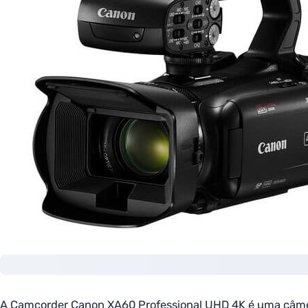
A Camcorder Canon XA60 Professional UHD 4K é uma câmer