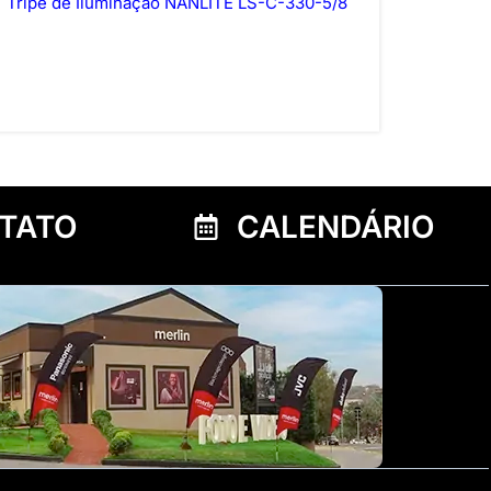
Tripé de Iluminação NANLITE LS-C-330-5/8
TATO
CALENDÁRIO