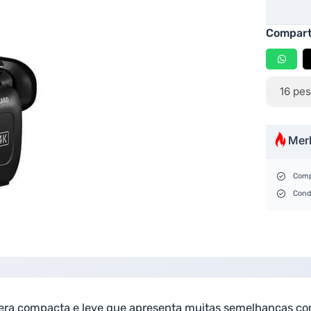
Compart
16
pes
Mer
Comp
Cond
a compacta e leve que apresenta muitas semelhanças com