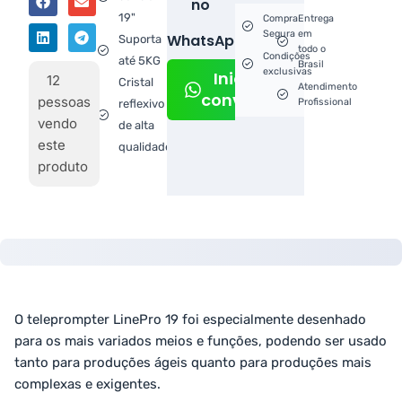
no
19"
Compra
Entrega
Segura
em
WhatsApp!
Suporta
todo o
Condições
até 5KG
Brasil
exclusivas
Iniciar
12
Cristal
Atendimento
conversa
pessoas
Profissional
reflexivo
vendo
de alta
este
qualidade
produto
O teleprompter LinePro 19 foi especialmente desenhado
para os mais variados meios e funções, podendo ser usado
tanto para produções ágeis quanto para produções mais
complexas e exigentes.