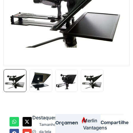
Destaques
Merlin
Orçamento
Compartilhe
Tamanho
Vantagens
da tela