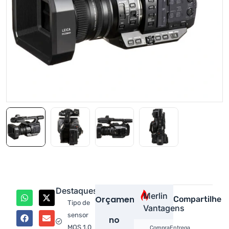
Destaques
Merlin
Orçamento
Compartilhe
Tipo de
Vantagens
sensor
no
MOS 1.0
Compra
Entrega