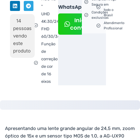
Segura
em
WhatsApp!
"
todo o
Condições
UHD
Brasil
exclusivas
Iniciar
14
4K:30/24p,
Atendimento
conversa
pessoas
Profissional
FHD
vendo
60/30/34p
este
Função
produto
de
correção
de cor
de 16
eixos
Apresentando uma lente grande angular de 24,5 mm, zoom
óptico de 15x e um sensor tipo MOS de 1.0, a AG-UX90