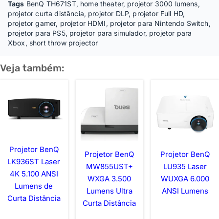
Tags
BenQ TH671ST
,
home theater
,
projetor 3000 lumens
,
projetor curta distância
,
projetor DLP
,
projetor Full HD
,
projetor gamer
,
projetor HDMI
,
projetor para Nintendo Switch
,
projetor para PS5
,
projetor para simulador
,
projetor para
Xbox
,
short throw projector
Veja também:
Projetor BenQ
Projetor BenQ
Projetor BenQ
LK936ST Laser
MW855UST+
LU935 Laser
4K 5.100 ANSI
WXGA 3.500
WUXGA 6.000
Lumens de
Lumens Ultra
ANSI Lumens
Curta Distância
Curta Distância