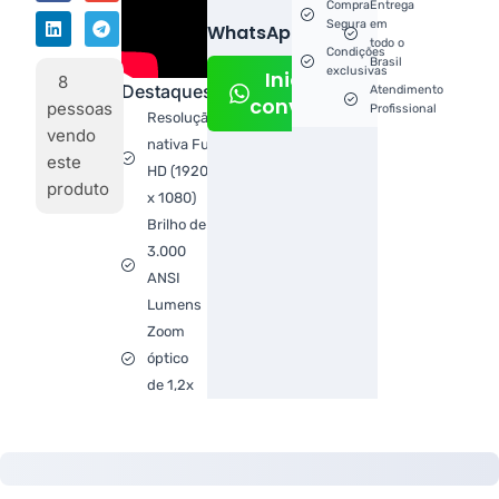
Compra
Entrega
Segura
em
WhatsApp!
todo o
Condições
Brasil
exclusivas
Iniciar
8
Destaques
Atendimento
conversa
pessoas
Profissional
Resolução
vendo
nativa Full
este
HD (1920
produto
x 1080)
Brilho de
3.000
ANSI
Lumens
Zoom
óptico
de 1,2x