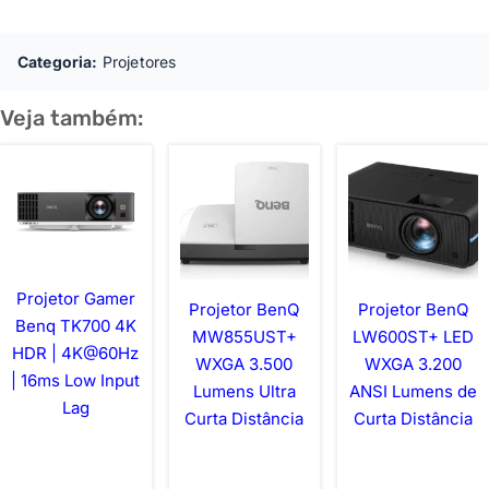
Categoria:
Projetores
Veja também:
Projetor Gamer
Projetor BenQ
Projetor BenQ
Benq TK700 4K
MW855UST+
LW600ST+ LED
HDR | 4K@60Hz
WXGA 3.500
WXGA 3.200
| 16ms Low Input
Lumens Ultra
ANSI Lumens de
Lag
Curta Distância
Curta Distância