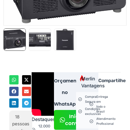
Merlin
Orçamento
Compartilhe
Vantagens
no
Compra
Entrega
Segura
em
WhatsApp!
todo o
Condições
Brasil
exclusivas
Iniciar
18
Destaques
Atendimento
conversa
pessoas
Profissional
12.000