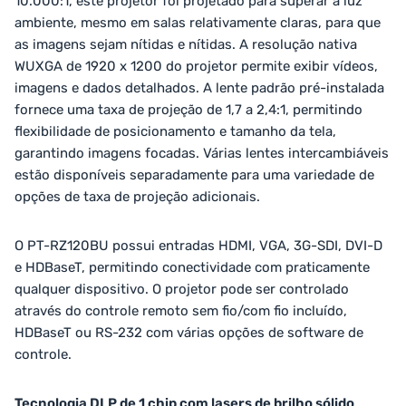
10.000:1, este projetor foi projetado para superar a luz
ambiente, mesmo em salas relativamente claras, para que
as imagens sejam nítidas e nítidas. A resolução nativa
WUXGA de 1920 x 1200 do projetor permite exibir vídeos,
imagens e dados detalhados. A lente padrão pré-instalada
fornece uma taxa de projeção de 1,7 a 2,4:1, permitindo
flexibilidade de posicionamento e tamanho da tela,
garantindo imagens focadas. Várias lentes intercambiáveis
​​estão disponíveis separadamente para uma variedade de
opções de taxa de projeção adicionais.
O PT-RZ120BU possui entradas HDMI, VGA, 3G-SDI, DVI-D
e HDBaseT, permitindo conectividade com praticamente
qualquer dispositivo. O projetor pode ser controlado
através do controle remoto sem fio/com fio incluído,
HDBaseT ou RS-232 com várias opções de software de
controle.
Tecnologia DLP de 1 chip com lasers de brilho sólido