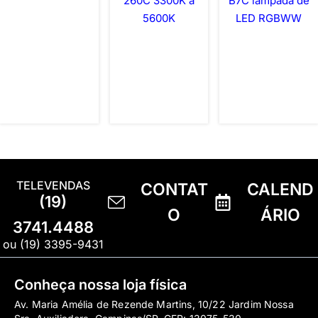
260C 3300K a
B7C lâmpada de
5600K
LED RGBWW
TELEVENDAS
CONTAT
CALEND
(19)
O
ÁRIO
3741.4488
ou (19) 3395-9431
Conheça nossa loja física
Av. Maria Amélia de Rezende Martins, 10/22 Jardim Nossa