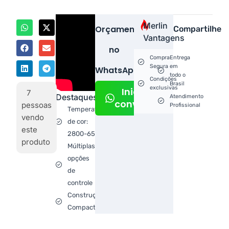
Merlin
Orçamento
Compartilhe
Vantagens
no
Compra
Entrega
Segura
em
WhatsApp!
todo o
Condições
Brasil
exclusivas
Iniciar
7
Destaques
Atendimento
conversa
pessoas
Profissional
Temperatura
vendo
de cor:
este
2800-6500K
produto
Múltiplas
opções
de
controle
Construção
Compacta