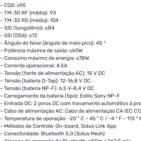
– CQS: ≥95
– TM-30 RF (média): 93
– TM-30 RG (média): 104
– SSI (tungstênio): ≥84
– SSI (D56): ≥72
– Ângulo do feixe (ângulo de meio pico): 45 °
– Potência máxima de saída: ≤60W
– Consumo máximo de energia: ≤78W
– Corrente operacional: 4.5A
– Tensão (fonte de alimentação AC): 15 V DC
– Tensão (bateria D-Tap): 12-16,8 V DC
– Tensão (bateria NP-F): 6,5 V-8,4 V DC
– Carregamento da bateria (tipo): Estilo Sony NP-F
– Entrada DC: 2 pinos DC com travamento automático à pr
– Cabo de alimentação AC: Cabo de alimentação CA IEC C1
– Temperatura de operação: -20 ° C ~ 45 ° C / -4 ° F ~ 113 ° 
– Métodos de Controle: On-board, Sidus Link App
– Conectividade: Bluetooth 5.0 (Sidus Mesh)