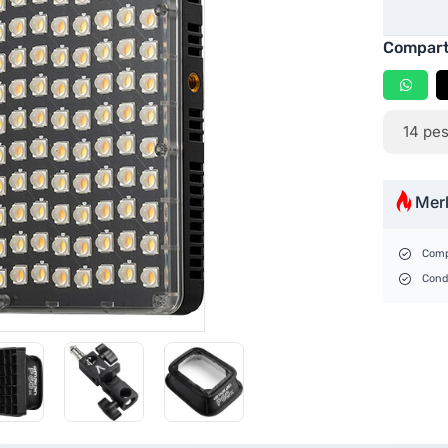
Compart
14
pes
Mer
Comp
Cond