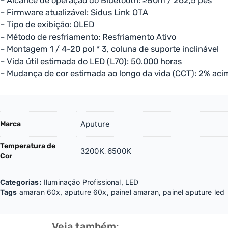
– Alcance de operação do Bluetooth: ≥80m / 262,5 pés
– Firmware atualizável: Sidus Link OTA
– Tipo de exibição: OLED
– Método de resfriamento: Resfriamento Ativo
– Montagem 1 / 4-20 pol * 3, coluna de suporte inclinável
– Vida útil estimada do LED (L70): 50.000 horas
– Mudança de cor estimada ao longo da vida (CCT): 2% aci
Aputure
Marca
Temperatura de
3200K
6500K
,
Cor
Categorias:
Iluminação Profissional
,
LED
Tags
amaran 60x
,
aputure 60x
,
painel amaran
,
painel aputure led
Veja também: