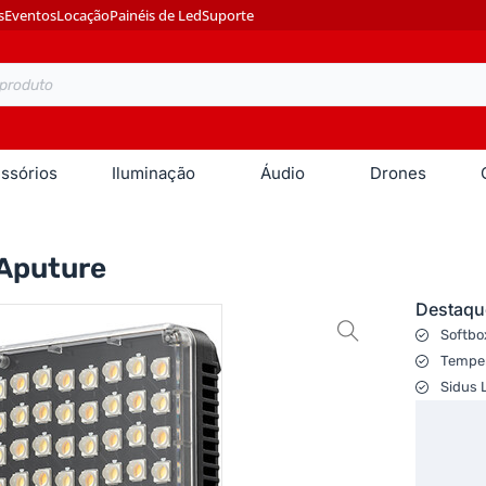
s
Eventos
Locação
Painéis de Led
Suporte
ssórios
Iluminação
Áudio
Drones
 Aputure
Destaqu
Softbo
Temper
Sidus L