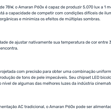
e 78W, o Amaran P60x é capaz de produzir 5.070 lux a 1 me
stá a capacidade de competir com condições difíceis de ilu
rgânicas e minimiza os efeitos de múltiplas sombras.
dade de ajustar nativamente sua temperatura de cor entre 
 encontra.
 projetada com precisão para obter uma combinação uniform
odução de tons de pele impecáveis. Seu chipset LED bicolor
 nível de algumas das melhores luzes da indústria cinemato
ntação AC tradicional, o Amaran P60x pode ser alimentado