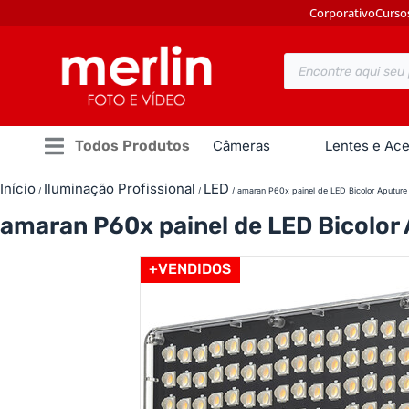
Corporativo
Curso
Todos Produtos
Câmeras
Lentes e Ace
Início
Iluminação Profissional
LED
/
/
/ amaran P60x painel de LED Bicolor Aputure
amaran P60x painel de LED Bicolor
+VENDIDOS