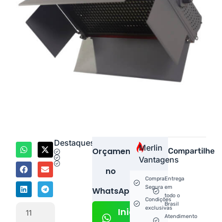
Destaques
Merlin
Orçamento
Compartilhe
Vantagens
no
Compra
Entrega
Segura
em
WhatsApp!
todo o
Condições
Brasil
exclusivas
Iniciar
11
Atendimento