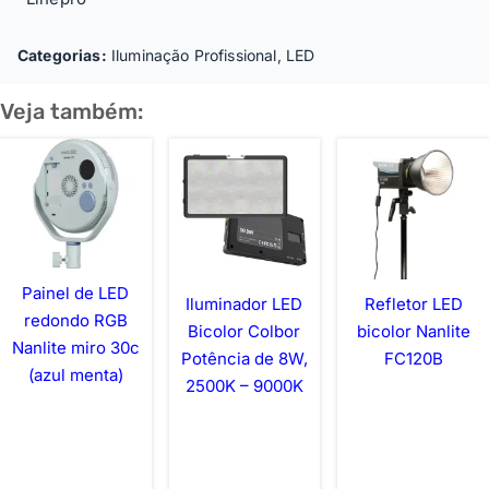
Categorias:
Iluminação Profissional
,
LED
Veja também:
Painel de LED
Iluminador LED
Refletor LED
redondo RGB
Bicolor Colbor
bicolor Nanlite
Nanlite miro 30c
Potência de 8W,
FC120B
(azul menta)
2500K – 9000K