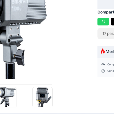
Compart
17
pes
Mer
Comp
Cond