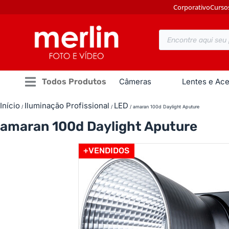
Corporativo
Curso
Todos Produtos
Câmeras
Lentes e Ace
Início
Iluminação Profissional
LED
/
/
/ amaran 100d Daylight Aputure
amaran 100d Daylight Aputure
+VENDIDOS