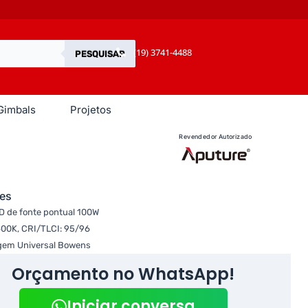
(19) 3741-4488
PESQUISAR
Gimbals
Projetos
Revendedor Autorizado
es
D de fonte pontual 100W
600K, CRI/TLCI: 95/96
gem Universal Bowens
Orçamento no WhatsApp!
Iniciar conversa