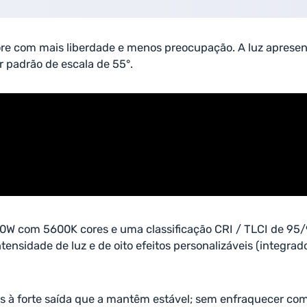
re com mais liberdade e menos preocupação. A luz apresent
r padrão de escala de 55°.
00W com 5600K cores e uma classificação CRI / TLCI de 95/
intensidade de luz e de oito efeitos personalizáveis (​​inte
 à forte saída que a mantêm estável; sem enfraquecer co