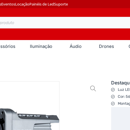
s
Eventos
Locação
Painéis de Led
Suporte
ssórios
Iluminação
Áudio
Drones
Destaqu
Luz LE
Cor: 5
Monta