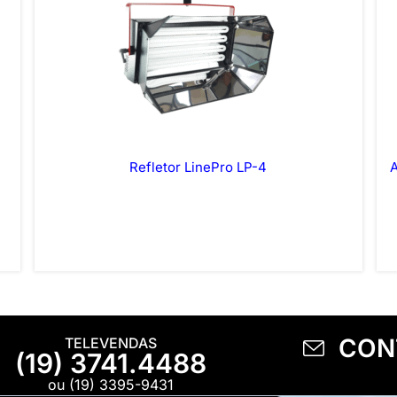
Refletor LinePro LP-4
CON
TELEVENDAS
(19) 3741.4488
ou (19) 3395-9431