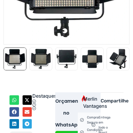
Destaques
Merlin
Orçamento
Compartilhe
Vantagens
no
Compra
Entrega
Segura
em
WhatsApp!
todo o
Condições
Brasil