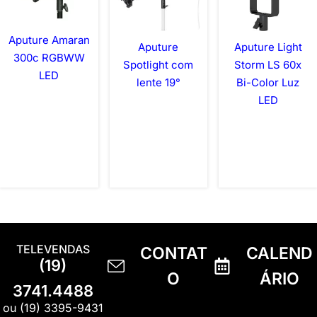
Aputure Amaran
Aputure
Aputure Light
300c RGBWW
Spotlight com
Storm LS 60x
LED
lente 19°
Bi-Color Luz
LED
TELEVENDAS
CONTAT
CALEND
(19)
O
ÁRIO
3741.4488
ou (19) 3395-9431