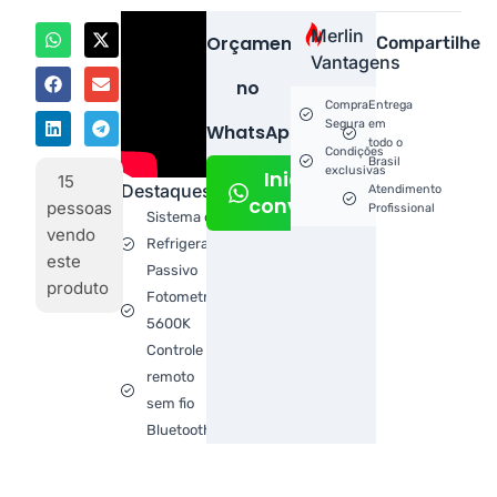
Merlin
Orçamento
Compartilhe
Vantagens
no
Compra
Entrega
Segura
em
WhatsApp!
todo o
Condições
Brasil
exclusivas
Iniciar
15
Destaques
Atendimento
conversa
pessoas
Profissional
Sistema de
vendo
Refrigeração
este
Passivo
produto
Fotometria
5600K
Controle
remoto
sem fio
Bluetooth