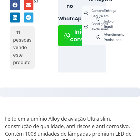
no
Compra
Entrega
Segura
em
WhatsApp!
todo o
Condições
Brasil
exclusivas
Iniciar
11
Atendimento
conversa
pessoas
Profissional
vendo
este
produto
Feito em alumínio Alloy de aviação Ultra slim,
construção de qualidade, anti riscos e anti corrosivo.
Contém 1008 unidades de lâmpadas premium LED de