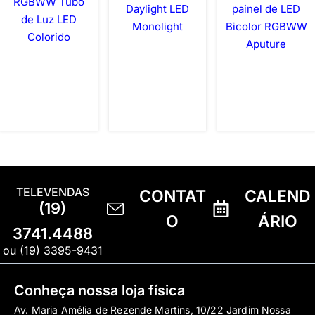
RGBWW Tubo
Daylight LED
painel de LED
de Luz LED
Monolight
Bicolor RGBWW
Colorido
Aputure
TELEVENDAS
CONTAT
CALEND
(19)
O
ÁRIO
3741.4488
ou (19) 3395-9431
Conheça nossa loja física
Av. Maria Amélia de Rezende Martins, 10/22 Jardim Nossa