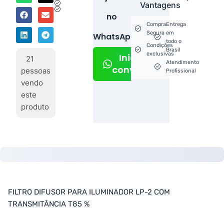
Vantagens
no
Compra
Entrega
Segura
em
WhatsApp!
todo o
Condições
Brasil
exclusivas
Iniciar
21
Atendimento
conversa
pessoas
Profissional
vendo
este
produto
FILTRO DIFUSOR PARA ILUMINADOR LP-2 COM
TRANSMITÂNCIA T85 %