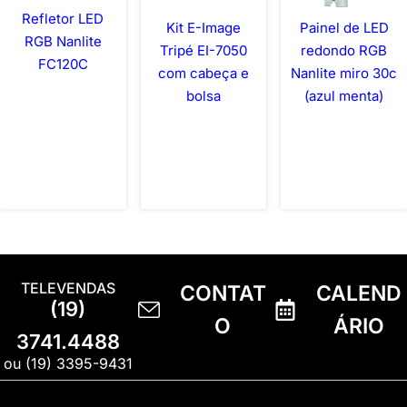
Refletor LED
Kit E-Image
Painel de LED
RGB Nanlite
Tripé EI-7050
redondo RGB
FC120C
com cabeça e
Nanlite miro 30c
bolsa
(azul menta)
TELEVENDAS
CONTAT
CALEND
(19)
O
ÁRIO
3741.4488
ou (19) 3395-9431