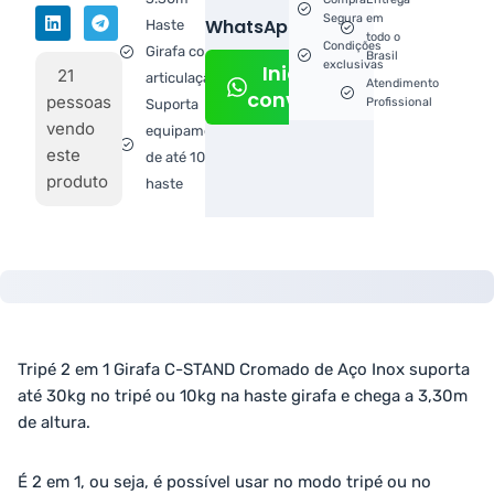
Segura
em
WhatsApp!
Haste
todo o
Condições
Girafa com
Brasil
exclusivas
Iniciar
21
articulação
Atendimento
conversa
pessoas
Profissional
Suporta
vendo
equipamentos
este
de até 10kg na
produto
haste
Tripé 2 em 1 Girafa C-STAND Cromado de Aço Inox suporta
até 30kg no tripé ou 10kg na haste girafa e chega a 3,30m
de altura.
É 2 em 1, ou seja, é possível usar no modo tripé ou no