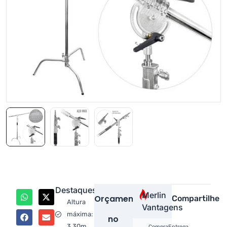
Destaques
Merlin
Orçamento
Compartilhe
Altura
Vantagens
máxima:
no
3.30m
Compra
Entrega