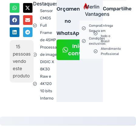
Destaques
Merlin
Orçamento
Compartilhe
Sensor
Vantagens
CMOS
no
Full
Compra
Entrega
Segura
em
WhatsApp!
Frame
todo o
Condições
de 45MP
Brasil
exclusivas
Iniciar
15
Processador
Atendimento
conversa
pessoas
Profissional
de imagem
vendo
DIGIC X
este
8K30
produto
Raw e
4K120
10 bits
Interno