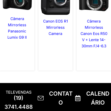
Câmera
Canon EOS R1
Câmera
Mirrorless
Mirrorless
Mirrorless
Panasonic
Camera
Canon Eos R50
Lumix G9 II
V + Lente 14-
30mm F/4-6.3
TELEVENDAS
CONTAT
CALEND
(19)
O
ÁRIO
3741.4488