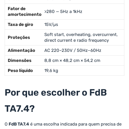
Fator de
>280 — 5Hz a 1kHz
amortecimento
Taxa de giro
15V/µs
Soft start, overheating, overcurrent,
Proteções
direct current e radio frequency
Alimentação
AC 220–230V / 50Hz–60Hz
Dimensões
8,8 cm × 48,2 cm × 54,2 cm
Peso líquido
19,6 kg
Por que escolher o FdB
TA7.4?
O
FdB TA7.4
é uma escolha indicada para quem precisa de