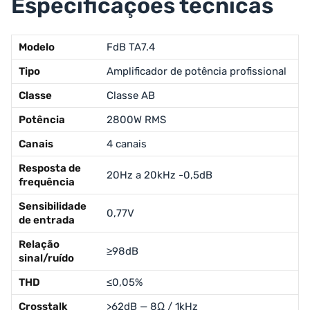
Especificações técnicas
Modelo
FdB TA7.4
Tipo
Amplificador de potência profissional
Classe
Classe AB
Potência
2800W RMS
Canais
4 canais
Resposta de
20Hz a 20kHz -0,5dB
frequência
Sensibilidade
0,77V
de entrada
Relação
≥98dB
sinal/ruído
THD
≤0,05%
Crosstalk
>62dB — 8Ω / 1kHz