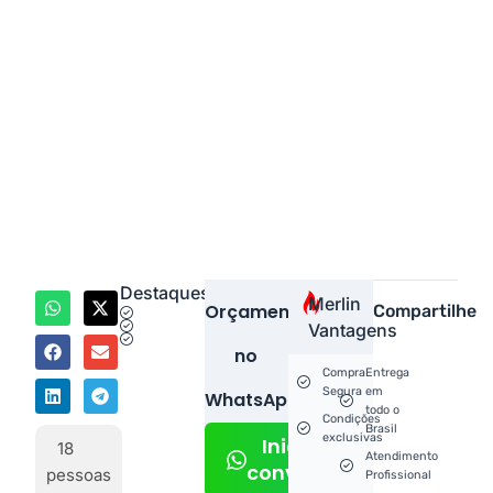
Destaques
Merlin
Orçamento
Compartilhe
Vantagens
no
Compra
Entrega
Segura
em
WhatsApp!
todo o
Condições
Brasil
exclusivas
Iniciar
18
Atendimento
conversa
pessoas
Profissional