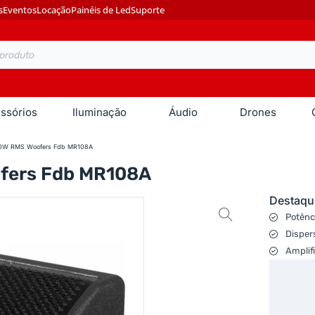
s
Eventos
Locação
Painéis de Led
Suporte
ssórios
Iluminação
Áudio
Drones
300W RMS Woofers Fdb MR108A
ofers Fdb MR108A
Destaqu
Potênc
Disper
Amplifi