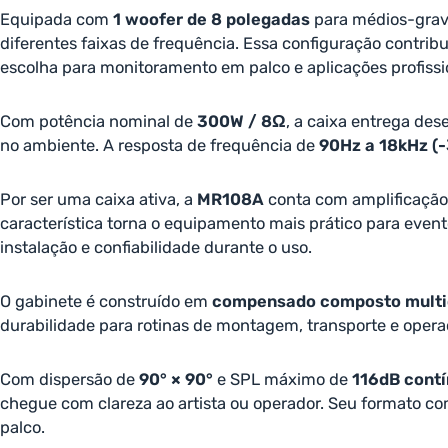
Equipada com
1 woofer de 8 polegadas
para médios-gra
diferentes faixas de frequência. Essa configuração contri
escolha para monitoramento em palco e aplicações profissi
Com potência nominal de
300W / 8Ω
, a caixa entrega de
no ambiente. A resposta de frequência de
90Hz a 18kHz (
Por ser uma caixa ativa, a
MR108A
conta com amplificação 
característica torna o equipamento mais prático para event
instalação e confiabilidade durante o uso.
O gabinete é construído em
compensado composto mult
durabilidade para rotinas de montagem, transporte e opera
Com dispersão de
90° × 90°
e SPL máximo de
116dB contí
chegue com clareza ao artista ou operador. Seu formato 
palco.