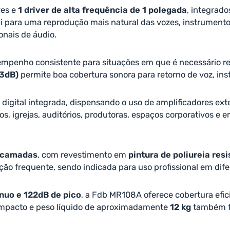
ves e
1 driver de alta frequência de 1 polegada
, integrad
bui para uma reprodução mais natural das vozes, instrument
onais de áudio.
sempenho consistente para situações em que é necessário r
-3dB)
permite boa cobertura sonora para retorno de voz, ins
digital integrada, dispensando o uso de amplificadores ex
os, igrejas, auditórios, produtoras, espaços corporativos e
icamadas
, com revestimento em
pintura de poliureia res
ção frequente, sendo indicada para uso profissional em dif
nuo e 122dB de pico
, a Fdb MR108A oferece cobertura efi
compacto e peso líquido de aproximadamente
12 kg
também fa