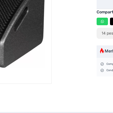
Compart
14
pes
Mer
Comp
Cond