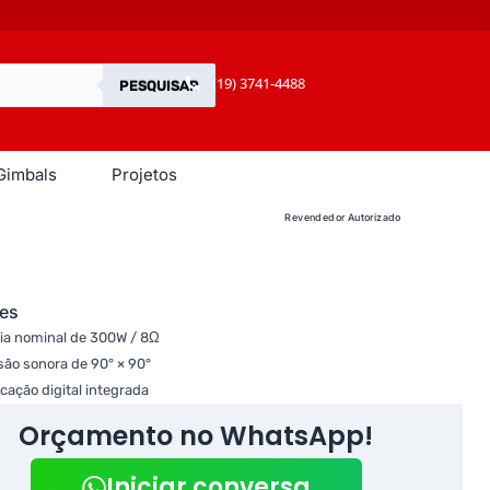
(19) 3741-4488
PESQUISAR
Gimbals
Projetos
Revendedor Autorizado
es
ia nominal de 300W / 8Ω
são sonora de 90° × 90°
cação digital integrada
Orçamento no WhatsApp!
Iniciar conversa