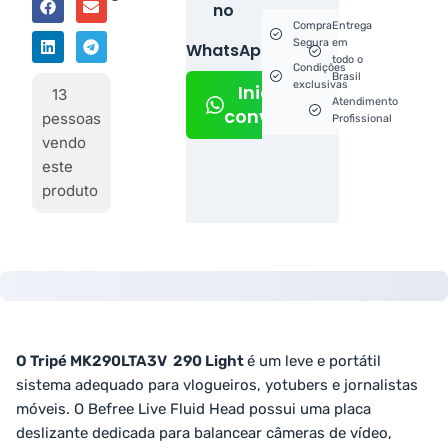
no
Compra
Entrega
Segura
em
WhatsApp!
todo o
Condições
Brasil
exclusivas
Iniciar
13
Atendimento
conversa
pessoas
Profissional
vendo
este
produto
O Tripé
MK290LTA3V
290 Light
é um leve e portátil
sistema adequado para vlogueiros, yotubers e jornalistas
móveis. O Befree Live Fluid Head possui uma placa
deslizante dedicada para balancear câmeras de vídeo,