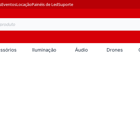
s
Eventos
Locação
Painéis de Led
Suporte
ssórios
Iluminação
Áudio
Drones