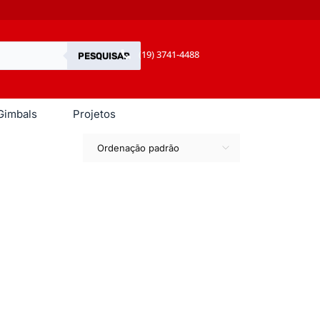
(19) 3741-4488
PESQUISAR
Gimbals
Projetos
Ordenação padrão