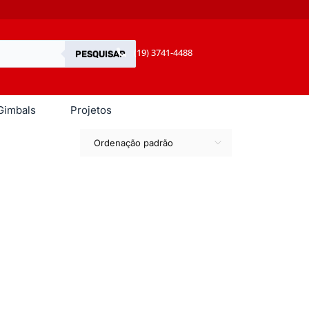
(19) 3741-4488
PESQUISAR
Gimbals
Projetos
Ordenação padrão