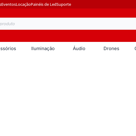
s
Eventos
Locação
Painéis de Led
Suporte
ssórios
Iluminação
Áudio
Drones