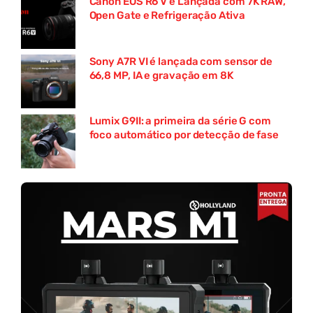
Canon EOS R6 V é Lançada com 7K RAW,
Open Gate e Refrigeração Ativa
Sony A7R VI é lançada com sensor de
66,8 MP, IA e gravação em 8K
Lumix G9II: a primeira da série G com
foco automático por detecção de fase