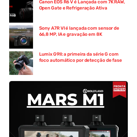
Canon EOS R6 V é Lançada com 7K RAW,
Open Gate e Refrigeração Ativa
Sony A7R VI é lançada com sensor de
66,8 MP, IA e gravação em 8K
Lumix G9II: a primeira da série G com
foco automático por detecção de fase