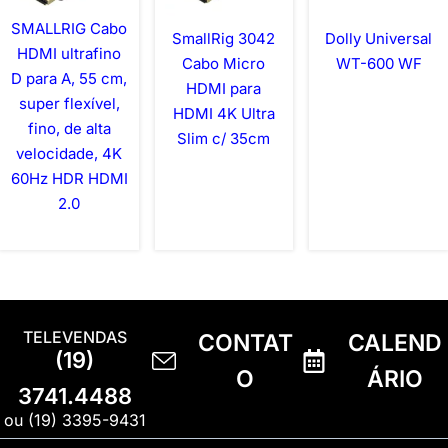
SMALLRIG Cabo
SmallRig 3042
Dolly Universal
HDMI ultrafino
Cabo Micro
WT-600 WF
D para A, 55 cm,
HDMI para
super flexível,
HDMI 4K Ultra
fino, de alta
Slim c/ 35cm
velocidade, 4K
60Hz HDR HDMI
2.0
TELEVENDAS
CONTAT
CALEND
(19)
O
ÁRIO
3741.4488
ou (19) 3395-9431