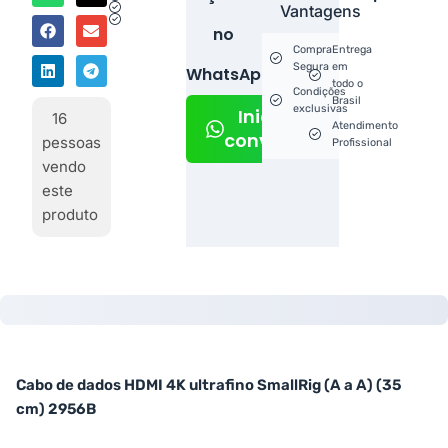
Vantagens
no
Compra
Entrega
Segura
em
WhatsApp!
todo o
Condições
Brasil
exclusivas
Iniciar
16
Atendimento
conversa
pessoas
Profissional
vendo
este
produto
Cabo de dados HDMI 4K ultrafino SmallRig (A a A) (35
cm) 2956B