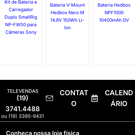
Kit de Bateria e
Bateria V-Mount
Bateria Hedbox
Carregador
Hedbox Nero M
NPF1000
Duplo SmallRig
14.8V 150Wh Li-
10400mAh DV
NP-FW50 para
Ion
Câmeras Sony
TELEVENDAS
CONTAT
CALEND
(19)
O
ÁRIO
3741.4488
ou (19) 3395-9431
Conheça nossa loja física