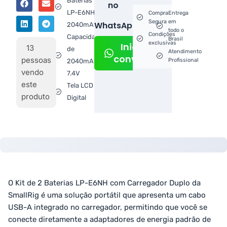
Baterias
no
LP-E6NH
Compra
Entrega
Segura
em
WhatsApp!
2040mAh
todo o
Condições
Capacidade
Brasil
exclusivas
Iniciar
13
de
Atendimento
conversa
pessoas
Profissional
2040mAh /
vendo
7.4V
este
Tela LCD
produto
Digital
O Kit de 2 Baterias LP-E6NH com Carregador Duplo da
SmallRig é uma solução portátil que apresenta um cabo
USB-A integrado no carregador, permitindo que você se
conecte diretamente a adaptadores de energia padrão de