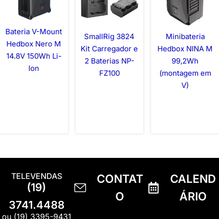
Bateria V-Mount
SmallRig 3824
Minibateria
Hedbox Nero M
Kit Carregador e
Hedbox NINA M
14.8V 150Wh Li-
2 Baterias NP-
99,2Wh
Ion
FZ100
(montagem em
V)
TELEVENDAS
CONTAT
CALEND
(19)
O
ÁRIO
3741.4488
ou (19) 3395-9431