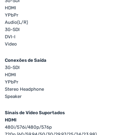
3G-SDI
HDMI
YPbPr
Audio(L/R)
3G-SDI
DVI-I
Video
Conexões de Saída
3G-SDI
HDMI
YPbPr
Stereo Headphone
Speaker
Sinais de Vídeo Suportados
HDMI
480i/576i/480p/576p
720p (60/59.94/50/30/29.97/25/24/23.98)