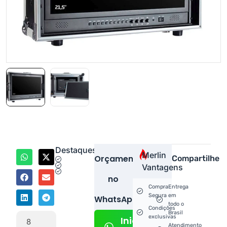
Destaques
Merlin
Orçamento
Compartilhe
Vantagens
no
Compra
Entrega
Segura
em
WhatsApp!
todo o
Condições
Brasil
exclusivas
Iniciar
8
Atendimento