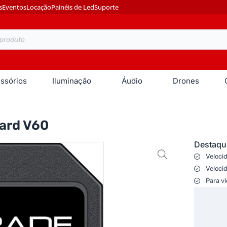
s
Eventos
Locação
Painéis de Led
Suporte
ssórios
Iluminação
Áudio
Drones
Card V60
Destaqu
Veloci
Veloci
Para v