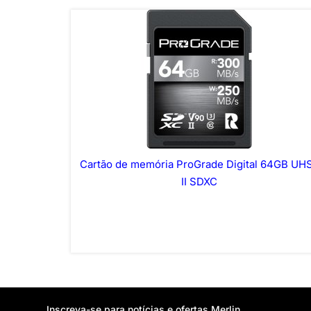
Cartão de memória ProGrade Digital 64GB UH
II SDXC
Inscreva-se para notícias e ofertas Merlin