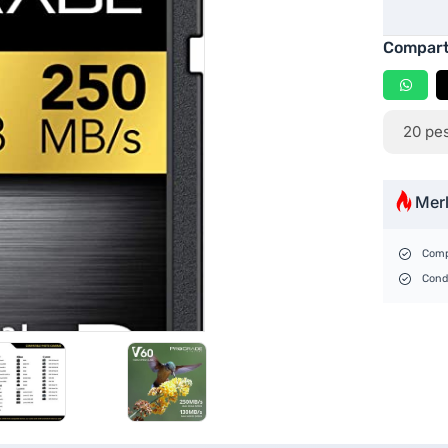
Compart
20
pes
Mer
Comp
Cond