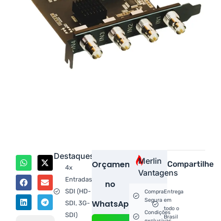
Destaques
Merlin
Orçamento
Compartilhe
4x
Vantagens
Entradas
no
SDI (HD-
Compra
Entrega
Segura
em
WhatsApp!
SDI, 3G-
todo o
Condições
SDI)
Brasil
exclusivas