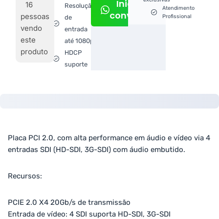
Iniciar
16
Resolução
Atendimento
conversa
pessoas
Profissional
de
vendo
entrada
este
até 1080p
produto
HDCP
suporte
Placa PCI 2.0, com alta performance em áudio e vídeo via 4
entradas SDI (HD-SDI, 3G-SDI) com áudio embutido.
Recursos:
PCIE 2.0 X4 20Gb/s de transmissão
Entrada de vídeo: 4 SDI suporta HD-SDI, 3G-SDI