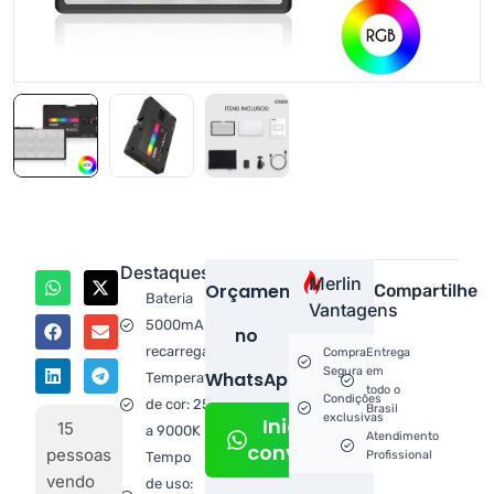
Destaques
Merlin
Orçamento
Compartilhe
Bateria
Vantagens
5000mAh
no
recarregável
Compra
Entrega
Segura
em
WhatsApp!
Temperatura
todo o
Condições
de cor: 2500
Brasil
exclusivas
Iniciar
15
a 9000K
Atendimento
conversa
pessoas
Profissional
Tempo
vendo
de uso: