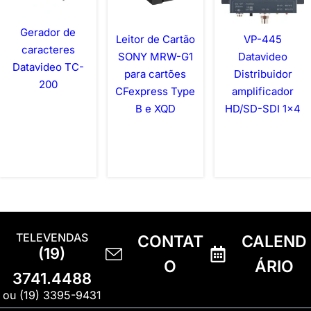
Gerador de
Leitor de Cartão
VP-445
caracteres
SONY MRW-G1
Datavideo
Datavideo TC-
para cartões
Distribuidor
200
CFexpress Type
amplificador
B e XQD
HD/SD-SDI 1×4
TELEVENDAS
CONTAT
CALEND
(19)
O
ÁRIO
3741.4488
ou (19) 3395-9431