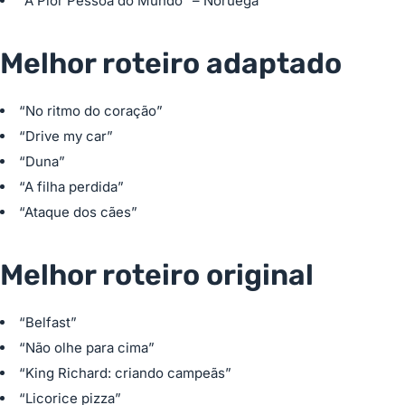
“A Pior Pessoa do Mundo” – Noruega
Melhor roteiro adaptado
“No ritmo do coração”
“Drive my car”
“Duna”
“A filha perdida”
“Ataque dos cães”
Melhor roteiro original
“Belfast”
“Não olhe para cima”
“King Richard: criando campeãs”
“Licorice pizza”