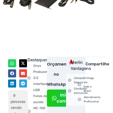
Destaques
Merlin
Orçamento
Compartilhe
Onyx
Vantagens
Producer
no
2·2
Compra
Entrega
Segura
em
WhatsApp!
Interface
todo o
Condições
USB
Brasil
exclusivas
Iniciar
9
Fones de
Atendimento
conversa
pessoas
Profissional
ouvido
vendo
MC-100