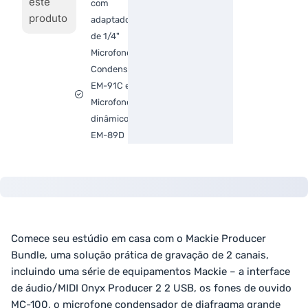
este
com
produto
adaptador
de 1/4"
Microfone
Condensador
EM-91C e
Microfone
dinâmico
EM-89D
Comece seu estúdio em casa com o Mackie Producer
Bundle, uma solução prática de gravação de 2 canais,
incluindo uma série de equipamentos Mackie – a interface
de áudio/MIDI Onyx Producer 2 2 USB, os fones de ouvido
MC-100, o microfone condensador de diafragma grande