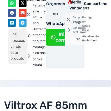
Merlin
Orçamento
Compartilhe
Faixa de
Vantagens
abertura:
no
f/1.8 a
Compra
Entrega
Segura
em
WhatsApp!
f/16
todo o
Condições
Diafragma
Brasil
exclusivas
Iniciar
16
arredondado
Atendimento
conversa
pessoas
Profissional
de 9 lâminas
vendo
Montagem
este
eletrônica
produto
Sony E-
Mount
Viltrox AF 85mm