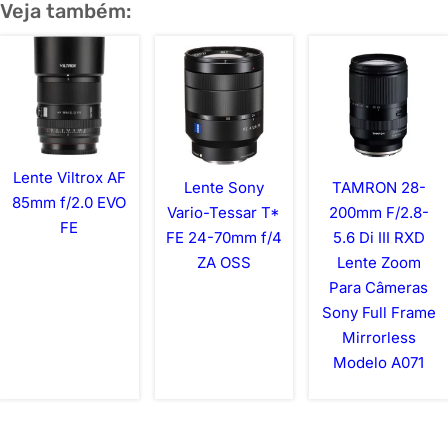
Veja também:
Lente Viltrox AF
Lente Sony
TAMRON 28-
85mm f/2.0 EVO
Vario-Tessar T*
200mm F/2.8-
FE
FE 24-70mm f/4
5.6 Di III RXD
ZA OSS
Lente Zoom
Para Câmeras
Sony Full Frame
Mirrorless
Modelo A071