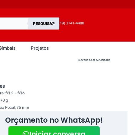
(19) 3741-4488
PESQUISAR
Gimbals
Projetos
Revendedor Autorizado
es
a: f/1.2 – f/16
670 g
cia Focal: 75 mm
Orçamento no WhatsApp!
Iniciar conversa