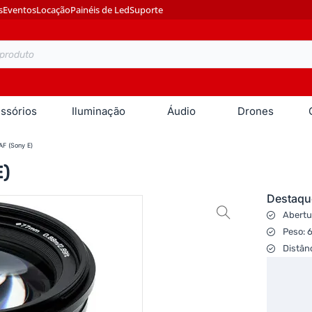
s
Eventos
Locação
Painéis de Led
Suporte
ssórios
Iluminação
Áudio
Drones
AF (Sony E)
E)
Destaqu
Abertur
Peso: 
Distân