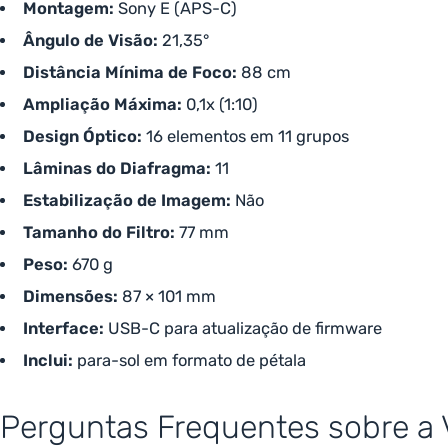
Montagem:
Sony E (APS-C)
Ângulo de Visão:
21,35°
Distância Mínima de Foco:
88 cm
Ampliação Máxima:
0,1x (1:10)
Design Óptico:
16 elementos em 11 grupos
Lâminas do Diafragma:
11
Estabilização de Imagem:
Não
Tamanho do Filtro:
77 mm
Peso:
670 g
Dimensões:
87 × 101 mm
Interface:
USB-C para atualização de firmware
Inclui:
para-sol em formato de pétala
Perguntas Frequentes sobre a 