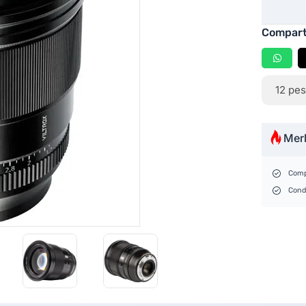
Compart
12
pes
Mer
Comp
Cond