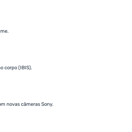
ame.
 corpo (IBIS).
com novas câmeras Sony.