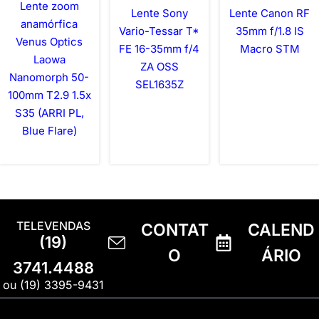
Lente zoom
Lente Sony
Lente Canon RF
anamórfica
Vario-Tessar T*
35mm f/1.8 IS
Venus Optics
FE 16-35mm f/4
Macro STM
Laowa
ZA OSS
Nanomorph 50-
SEL1635Z
100mm T2.9 1.5x
S35 (ARRI PL,
Blue Flare)
TELEVENDAS
CONTAT
CALEND
(19)
O
ÁRIO
3741.4488
ou (19) 3395-9431