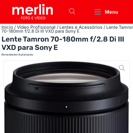
Menu
Início
Vídeo Profissional
Lentes e Acessórios
/
/
/ Lente Tamro
70-180mm f/2.8 Di III VXD para Sony E
Lente Tamron 70-180mm f/2.8 Di III
VXD para Sony E
Revendedor Autorizado