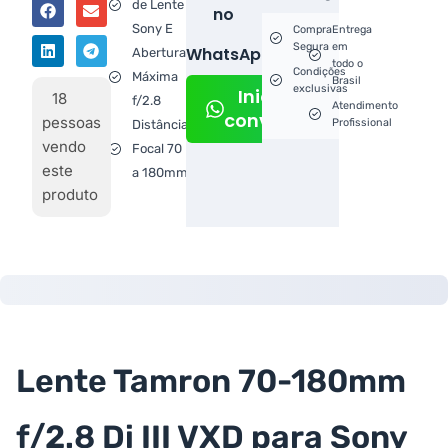
de Lente
no
Sony E
Compra
Entrega
Segura
em
WhatsApp!
Abertura
todo o
Condições
Máxima
Brasil
exclusivas
Iniciar
18
f/2.8
Atendimento
conversa
pessoas
Profissional
Distância
vendo
Focal 70
este
a 180mm
produto
Lente Tamron 70-180mm
f/2.8 Di III VXD para Sony