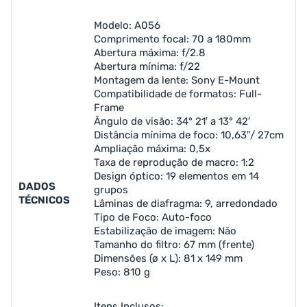
Modelo: A056
Comprimento focal: 70 a 180mm
Abertura máxima: f/2.8
Abertura mínima: f/22
Montagem da lente: Sony E-Mount
Compatibilidade de formatos: Full-
Frame
Ângulo de visão: 34° 21′ a 13° 42′
Distância mínima de foco: 10,63″/ 27cm
Ampliação máxima: 0,5x
Taxa de reprodução de macro: 1:2
Design óptico: 19 elementos em 14
DADOS
grupos
TÉCNICOS
Lâminas de diafragma: 9, arredondado
Tipo de Foco: Auto-foco
Estabilização de imagem: Não
Tamanho do filtro: 67 mm (frente)
Dimensões (ø x L): 81 x 149 mm
Peso: 810 g
Itens Inclusos: