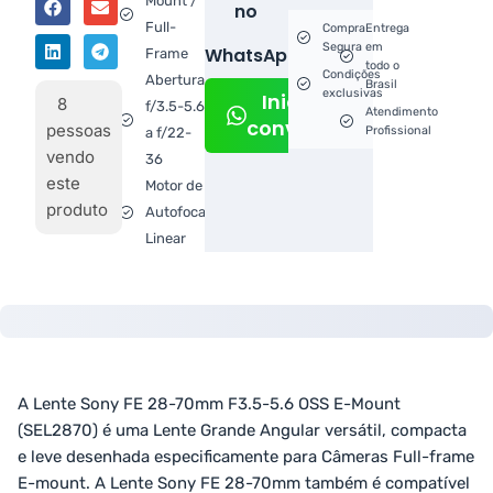
Mount /
no
Full-
Compra
Entrega
Segura
em
WhatsApp!
Frame
todo o
Condições
Abertura:
Brasil
exclusivas
Iniciar
8
f/3.5-5.6
Atendimento
conversa
pessoas
Profissional
a f/22-
vendo
36
este
Motor de
produto
Autofocagem
Linear
A Lente Sony FE 28-70mm F3.5-5.6 OSS E-Mount
(SEL2870) é uma Lente Grande Angular versátil, compacta
e leve desenhada especificamente para Câmeras Full-frame
E-mount. A Lente Sony FE 28-70mm também é compatível