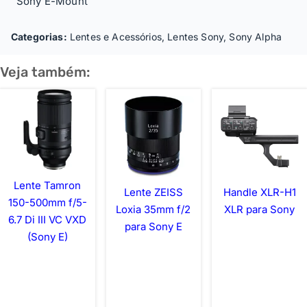
Sony E-Mount
Categorias:
Lentes e Acessórios
,
Lentes Sony
,
Sony Alpha
Veja também:
Lente Tamron
Lente ZEISS
Handle XLR-H1
150-500mm f/5-
Loxia 35mm f/2
XLR para Sony
6.7 Di III VC VXD
para Sony E
(Sony E)