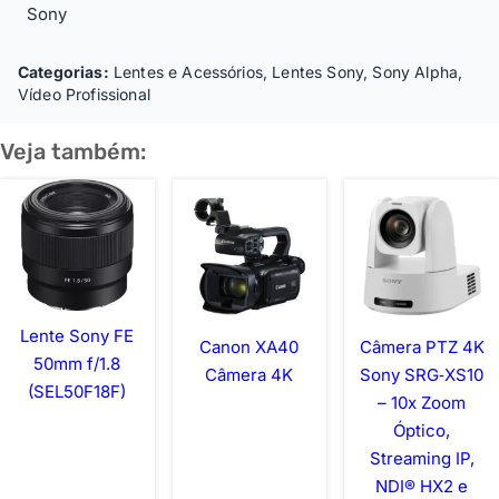
Sony
Categorias:
Lentes e Acessórios
,
Lentes Sony
,
Sony Alpha
,
Vídeo Profissional
Veja também:
Lente Sony FE
Canon XA40
Câmera PTZ 4K
50mm f/1.8
Câmera 4K
Sony SRG‑XS10
(SEL50F18F)
– 10x Zoom
Óptico,
Streaming IP,
NDI® HX2 e