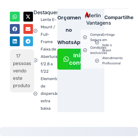
Destaques
Merlin
Orçamento
Compartilhe
Lente E-
Vantagens
Mount /
no
Full-
Compra
Entrega
Segura
em
WhatsApp!
Frame
todo o
Condições
Faixa de
Brasil
exclusivas
Iniciar
17
Abertura:
Atendimento
conversa
pessoas
Profissional
f/2.8 a
vendo
f/22
este
Elementos
produto
de
dispersão
extra
baixa