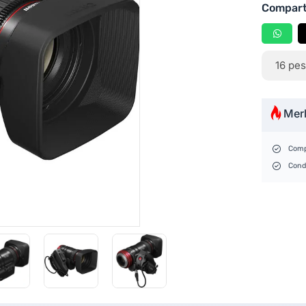
Compart
16
pes
Mer
Comp
Cond