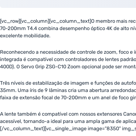
[vc_row][vc_column][vc_column_text]O membro mais rece
70-200mm T4.4 combina desempenho óptico 4K de alto ní
excelente mobilidade.
Reconhecendo a necessidade de controle de zoom, foco e ír
integrada é compatível com controladores de lentes padrão
400D). O Servo Grip ZSG-C10 Zoom opcional pode ser monta
Três níveis de estabilização de imagem e funções de aut
35mm. Uma íris de 9 lâminas cria uma abertura arredondad
faixa de extensão focal de 70-200mm e um anel de foco gir
A lente também é compatível com nossos extensores Canon EF
acessível, tornando-a ideal para uma ampla gama de aplicat
[/vc_column_text][vc_single_image image=”8350″ img_siz