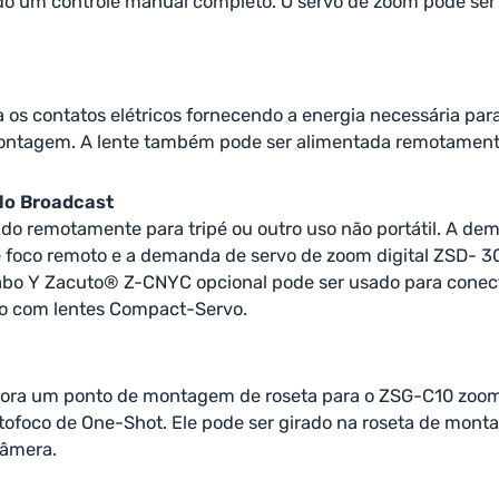
o um controle manual completo. O servo de zoom pode se
s contatos elétricos fornecendo a energia necessária para
montagem. A lente também pode ser alimentada remotament
ilo Broadcast
o remotamente para tripé ou outro uso não portátil. A dem
e foco remoto e a demanda de servo de zoom digital ZSD- 3
bo Y Zacuto® Z-CNYC opcional pode ser usado para conecta
eo com lentes Compact-Servo.
pora um ponto de montagem de roseta para o ZSG-C10 zoom 
utofoco de One-Shot. Ele pode ser girado na roseta de mon
câmera.