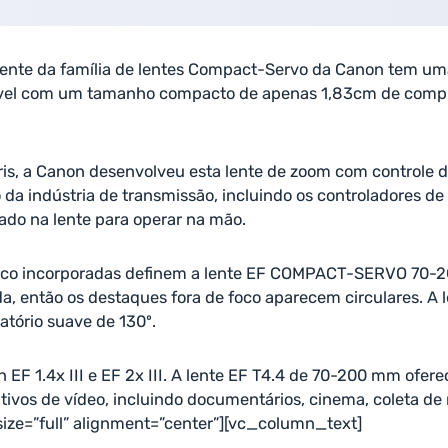
nte da família de lentes Compact-Servo da Canon tem um
vel com um tamanho compacto de apenas 1,83cm de compri
is, a Canon desenvolveu esta lente de zoom com controle d
 da indústria de transmissão, incluindo os controladores 
do na lente para operar na mão.
ofoco incorporadas definem a lente EF COMPACT-SERVO 70-2
a, então os destaques fora de foco aparecem circulares. 
atório suave de 130º.
 1.4x III e EF 2x III. A lente EF T4.4 de 70-200 mm oferec
ivos de vídeo, incluindo documentários, cinema, coleta de 
e=”full” alignment=”center”][vc_column_text]