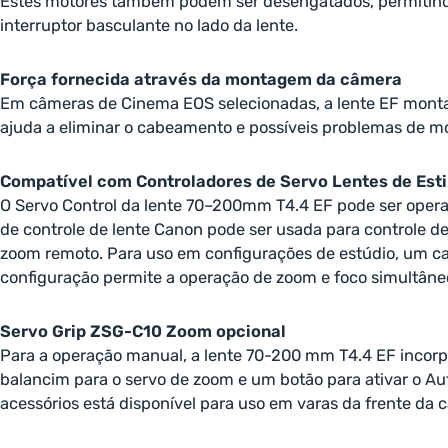
Estes motores também podem ser desengatados, permitind
interruptor basculante no lado da lente.
Força fornecida através da montagem da câmera
Em câmeras de Cinema EOS selecionadas, a lente EF monta o
ajuda a eliminar o cabeamento e possíveis problemas de 
Compatível com Controladores de Servo Lentes de Est
O Servo Control da lente 70–200mm T4.4 EF pode ser operad
de controle de lente Canon pode ser usada para controle d
zoom remoto. Para uso em configurações de estúdio, um ca
configuração permite a operação de zoom e foco simultân
Servo Grip ZSG-C10 Zoom opcional
Para a operação manual, a lente 70-200 mm T4.4 EF incor
balancim para o servo de zoom e um botão para ativar o A
acessórios está disponível para uso em varas da frente da 