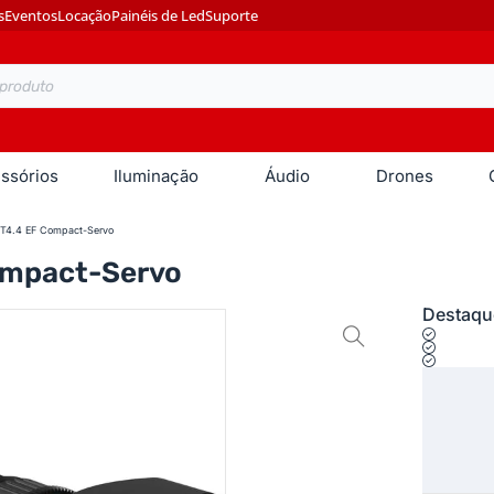
s
Eventos
Locação
Painéis de Led
Suporte
ssórios
Iluminação
Áudio
Drones
T4.4 EF Compact-Servo
ompact-Servo
Destaqu