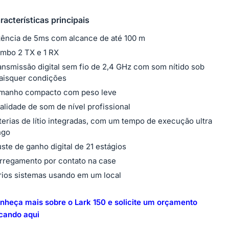
racterísticas principais
tência de 5ms com alcance de até 100 m
mbo 2 TX e 1 RX
ansmissão digital sem fio de 2,4 GHz com som nítido sob
aisquer condições
manho compacto com peso leve
alidade de som de nível profissional
terias de lítio integradas, com um tempo de execução ultra
ngo
uste de ganho digital de 21 estágios
rregamento por contato na case
rios sistemas usando em um local
nheça mais sobre o Lark 150 e solicite um orçamento
icando aqui