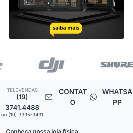
TELEVENDAS
CONTAT
WHATSA
(19)
O
PP
3741.4488
ou (19) 3395-9431
Conheça nossa loja física