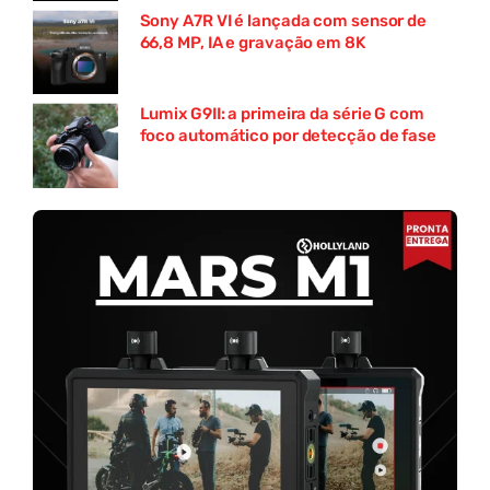
Sony A7R VI é lançada com sensor de
66,8 MP, IA e gravação em 8K
Lumix G9II: a primeira da série G com
foco automático por detecção de fase