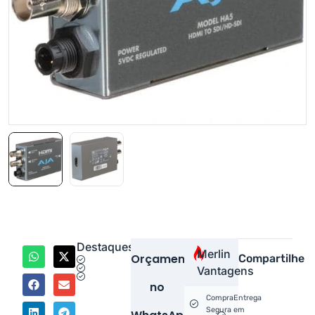
Destaques
Merlin
Orçamento
Compartilhe
Vantagens
no
Compra
Entrega
Segura
em