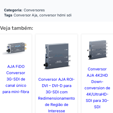
Categoria:
Conversores
Tags
Conversor Aja
,
conversor hdmi sdi
Veja também:
AJA FiDO
Conversor
Conversor
AJA 4K2HD
3G-SDI de
Conversor AJA ROI-
Down-
canal único
DVI – DVI-D para
conversion de
para mini-fibra
3G-SDI com
4K/UltraHD-
Redimensionamento
SDI para 3G-
de Região de
SDI
Interesse