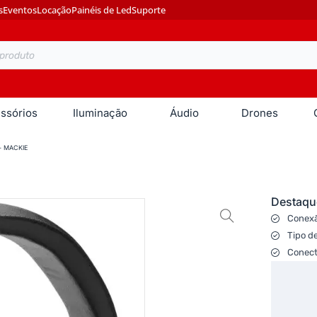
s
Eventos
Locação
Painéis de Led
Suporte
ssórios
Iluminação
Áudio
Drones
– MACKIE
Destaqu
Conexã
Tipo d
Conect