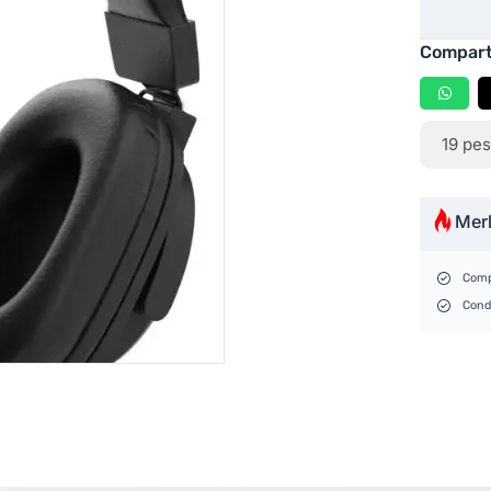
Compart
19
pes
Mer
Comp
Cond