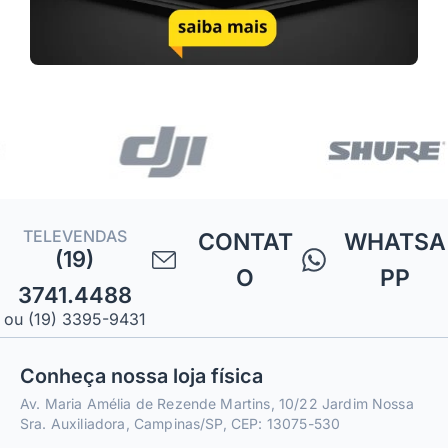
TELEVENDAS
CONTAT
WHATSA
(19)
O
PP
3741.4488
ou (19) 3395-9431
Conheça nossa loja física
Av. Maria Amélia de Rezende Martins, 10/22 Jardim Nossa
Sra. Auxiliadora, Campinas/SP, CEP: 13075-530