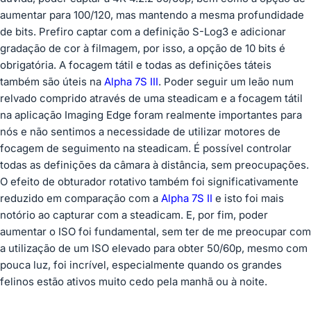
aumentar para 100/120, mas mantendo a mesma profundidade
de bits. Prefiro captar com a definição S-Log3 e adicionar
gradação de cor à filmagem, por isso, a opção de 10 bits é
obrigatória. A focagem tátil e todas as definições táteis
também são úteis na
Alpha 7S III
. Poder seguir um leão num
relvado comprido através de uma steadicam e a focagem tátil
na aplicação Imaging Edge foram realmente importantes para
nós e não sentimos a necessidade de utilizar motores de
focagem de seguimento na steadicam. É possível controlar
todas as definições da câmara à distância, sem preocupações.
O efeito de obturador rotativo também foi significativamente
reduzido em comparação com a
Alpha 7S II
e isto foi mais
notório ao capturar com a steadicam. E, por fim, poder
aumentar o ISO foi fundamental, sem ter de me preocupar com
a utilização de um ISO elevado para obter 50/60p, mesmo com
pouca luz, foi incrível, especialmente quando os grandes
felinos estão ativos muito cedo pela manhã ou à noite.