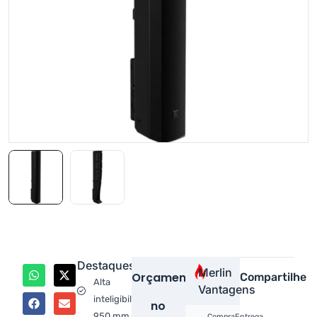
Destaques
Merlin
Orçamento
Compartilhe
Alta
Vantagens
inteligibilidade
no
950 mm
Compra
Entrega