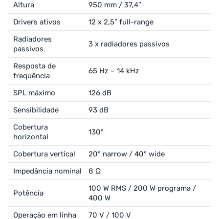
Altura
950 mm / 37,4”
Drivers ativos
12 x 2,5” full-range
Radiadores
3 x radiadores passivos
passivos
Resposta de
65 Hz – 14 kHz
frequência
SPL máximo
126 dB
Sensibilidade
93 dB
Cobertura
130°
horizontal
Cobertura vertical
20° narrow / 40° wide
Impedância nominal
8 Ω
100 W RMS / 200 W programa /
Potência
400 W
Operação em linha
70 V / 100 V