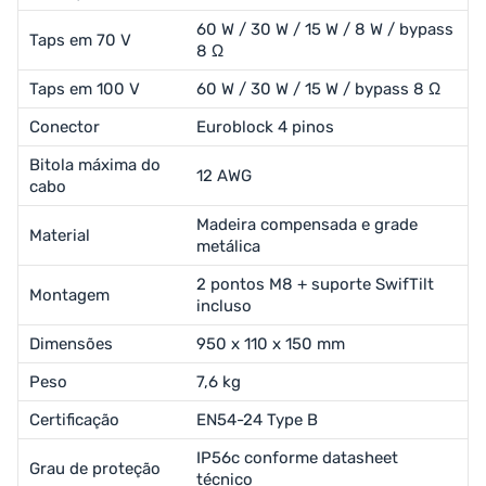
60 W / 30 W / 15 W / 8 W / bypass
Taps em 70 V
8 Ω
Taps em 100 V
60 W / 30 W / 15 W / bypass 8 Ω
Conector
Euroblock 4 pinos
Bitola máxima do
12 AWG
cabo
Madeira compensada e grade
Material
metálica
2 pontos M8 + suporte SwifTilt
Montagem
incluso
Dimensões
950 x 110 x 150 mm
Peso
7,6 kg
Certificação
EN54-24 Type B
IP56c conforme datasheet
Grau de proteção
técnico