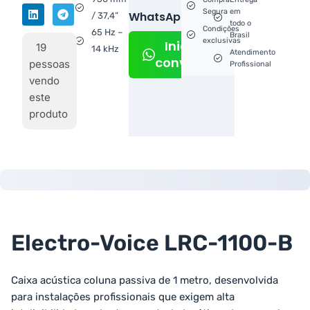
Segura
em
WhatsApp!
/ 37,4”
todo o
Condições
65 Hz –
Brasil
exclusivas
Iniciar
19
14 kHz
Atendimento
conversa
pessoas
Profissional
vendo
este
produto
Electro-Voice LRC-1100-B
Caixa acústica coluna passiva de 1 metro, desenvolvida
para instalações profissionais que exigem alta