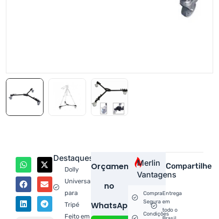
Destaques
Merlin
Orçamento
Compartilhe
Dolly
Vantagens
Universal
no
para
Compra
Entrega
Segura
em
WhatsApp!
Tripé
todo o
Condições
Feito em
Brasil