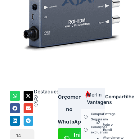
Destaques
Merlin
Orçamento
Compartilhe
Vantagens
no
Compra
Entrega
Segura
em
WhatsApp!
todo o
Condições
Brasil
exclusivas
Iniciar
14
Atendimento