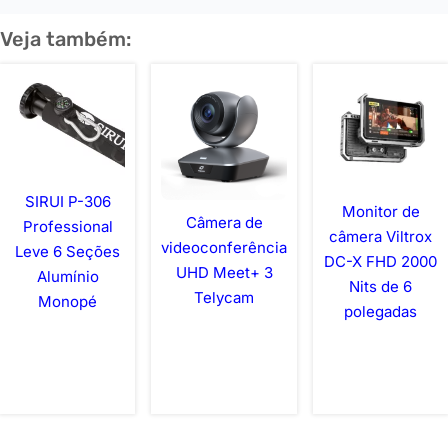
Veja também:
SIRUI P-306
Monitor de
Câmera de
Professional
câmera Viltrox
videoconferência
Leve 6 Seções
DC-X FHD 2000
UHD Meet+ 3
Alumínio
Nits de 6
Telycam
Monopé
polegadas