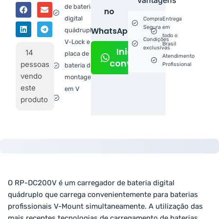
Vantagens
de bateria
no
digital
Compra
Entrega
Segura
em
WhatsApp!
quádruplo
todo o
Condições
V-Lock e
Brasil
exclusivas
Iniciar
14
placa de
Atendimento
conversa
pessoas
Profissional
bateria de
vendo
montagem
este
em V
produto
O RP-DC200V é um carregador de bateria digital
quádruplo que carrega convenientemente para baterias
profissionais V-Mount simultaneamente. A utilização das
mais recentes tecnologias de carregamento de baterias,