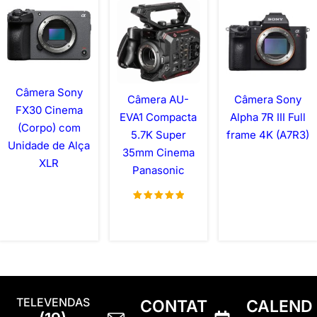
Câmera Sony
Câmera AU-
Câmera Sony
FX30 Cinema
EVA1 Compacta
Alpha 7R III Full
(Corpo) com
5.7K Super
frame 4K (A7R3)
Unidade de Alça
35mm Cinema
XLR
Panasonic
Avaliação
5.00
de 5
TELEVENDAS
CONTAT
CALEND