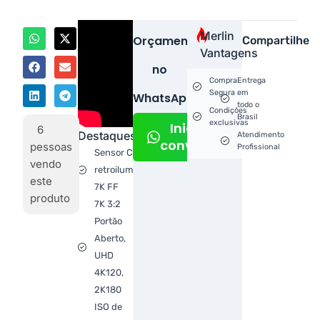
Merlin
Orçamento
Compartilhe
Vantagens
no
Compra
Entrega
Segura
em
WhatsApp!
todo o
Condições
Brasil
exclusivas
Iniciar
6
Destaques
Atendimento
conversa
pessoas
Profissional
Sensor CMOS
vendo
retroiluminado
este
7K FF
produto
7K 3:2
Portão
Aberto,
UHD
4K120,
2K180
ISO de