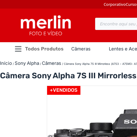
Corporativo
Curso
Todos Produtos
Câmeras
Lentes e Ace
Início
Sony Alpha
Câmeras
/
/
/ Câmera Sony Alpha 7S III Mirrorless (A7S3 – A7SM3- A7SII
Câmera Sony Alpha 7S III Mirrorless 
+VENDIDOS