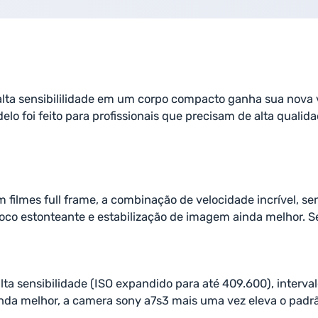
alta sensibililidade em um corpo compacto ganha sua nova 
o foi feito para profissionais que precisam de alta qualid
m filmes full frame, a combinação de velocidade incrível, s
co estonteante e estabilização de imagem ainda melhor. Se
lta sensibilidade (ISO expandido para até 409.600), interv
inda melhor, a camera sony a7s3 mais uma vez eleva o padrã