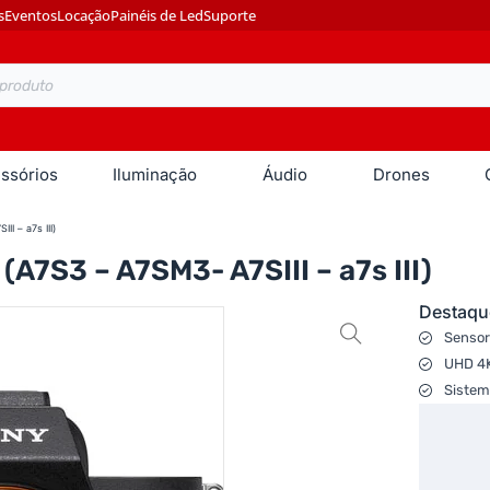
s
Eventos
Locação
Painéis de Led
Suporte
ssórios
Iluminação
Áudio
Drones
I – a7s III)
(A7S3 – A7SM3- A7SIII – a7s III)
Destaqu
Senso
UHD 4K
Sistem