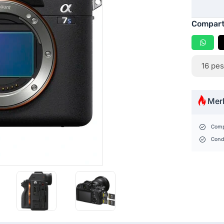
Compart
16
pes
Mer
Comp
Cond