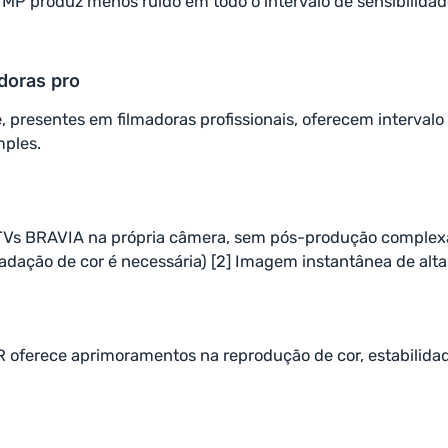
1 MP produz menos ruído em todo o intervalo de sensibilida
doras pro
presentes em filmadoras profissionais, oferecem intervalo
mples.
 TVs BRAVIA na própria câmera, sem pós-produção complexa
gradação de cor é necessária) [2] Imagem instantânea de alt
rece aprimoramentos na reprodução de cor, estabilidade co