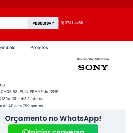
(19) 3741-4488
PESQUISAR
Gimbals
Projetos
Revendedor Autorizado
es
r CMOS BSI FULL FRAME de 12MP
120p 10bit 4:2:2 interna
a de AF com 759 pontos
Orçamento no WhatsApp!
Iniciar conversa