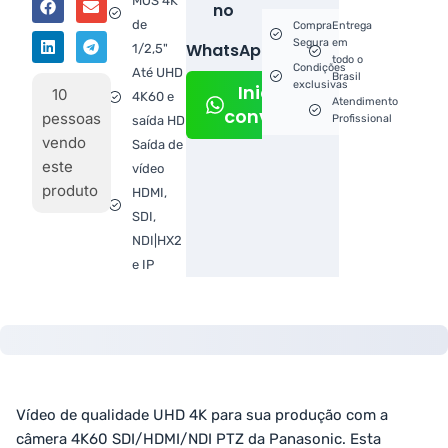
MOS 4K
no
de
Compra
Entrega
Segura
em
WhatsApp!
1/2,5"
todo o
Condições
Até UHD
Brasil
exclusivas
Iniciar
10
4K60 e
Atendimento
conversa
pessoas
Profissional
saída HD
vendo
Saída de
este
vídeo
produto
HDMI,
SDI,
NDI|HX2
e IP
Vídeo de qualidade UHD 4K para sua produção com a
câmera 4K60 SDI/HDMI/NDI PTZ da Panasonic. Esta