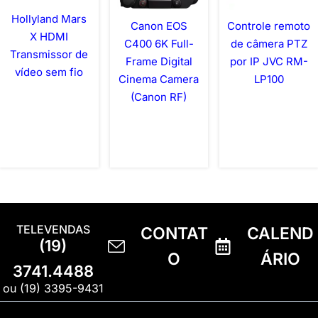
Hollyland Mars
Canon EOS
Controle remoto
X HDMI
C400 6K Full-
de câmera PTZ
Transmissor de
Frame Digital
por IP JVC RM-
vídeo sem fio
Cinema Camera
LP100
(Canon RF)
TELEVENDAS
CONTAT
CALEND
(19)
O
ÁRIO
3741.4488
ou (19) 3395-9431