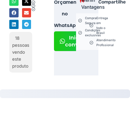
Orçamento
Compartilhe
Vantagens
no
Compra
Entrega
Segura
em
WhatsApp!
todo o
Condições
Brasil
exclusivas
Iniciar
18
Atendimento
conversa
pessoas
Profissional
vendo
este
produto